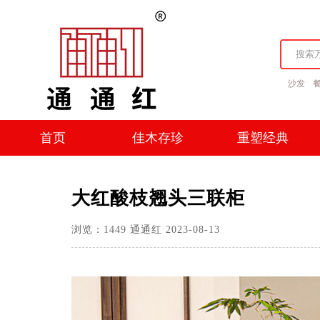
沙发
首页
佳木存珍
重塑经典
首页
佳木存珍
重塑经典
大红酸枝翘头三联柜
浏览：
1449
通通红
2023-08-13