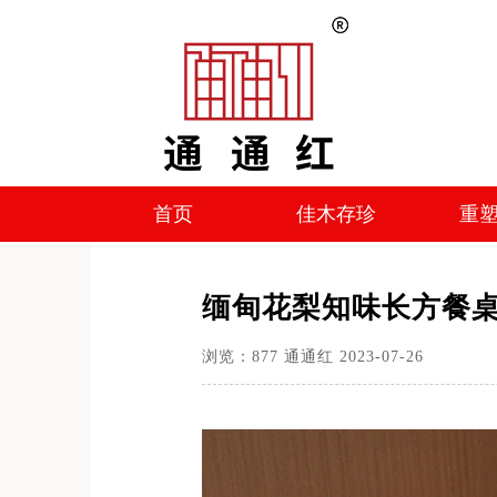
首页
佳木存珍
重
首页
佳木存珍
重
缅甸花梨知味长方餐
浏览：
877
通通红
2023-07-26