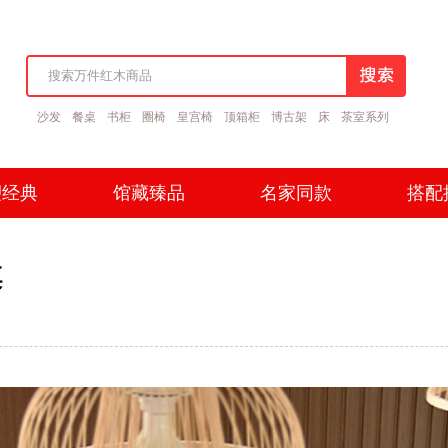
沙发
餐桌
书柜
圈椅
皇宫椅
顶箱柜
博古架
床
茶室系列
塑经典
馆藏臻品
名家同款
搭配
塑经典
馆藏臻品
名家同款
搭配
桌