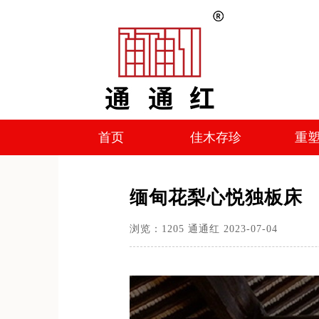
首页
佳木存珍
重
首页
佳木存珍
重
缅甸花梨心悦独板床
浏览：
1205
通通红
2023-07-04